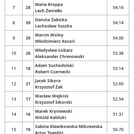
Maria Kroppa
7
28
54.16
Lech Żwirełło
Danuta Żabicka
8
39
54.14
Lechosław Suszka
Marcin Wolny
9
20
54.00
Włodzimierz Kocoń
Władysław Łobacz
10
26
53.38
Aleksander Chrenowski
Adam Suchodolski
11
18
53.14
Robert Czarnecki
Jacek Sikora
12
21
52.60
Krzysztof Żak
Wacław Wejknis
13
17
52.54
Krzysztof Sikorski
Marek Kryniewski
14
16
51.31
Witold Kaliński
Sabina Klawikowska-Milczewska
15
19
50.70
Artur Toeplitz