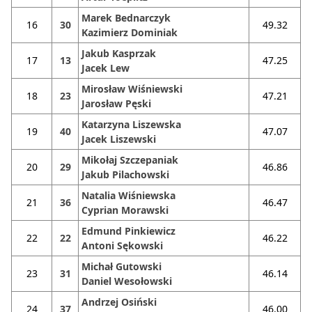
Marek Bednarczyk
16
30
49.32
Kazimierz Dominiak
Jakub Kasprzak
17
13
47.25
Jacek Lew
Mirosław Wiśniewski
18
23
47.21
Jarosław Pęski
Katarzyna Liszewska
19
40
47.07
Jacek Liszewski
Mikołaj Szczepaniak
20
29
46.86
Jakub Pilachowski
Natalia Wiśniewska
21
36
46.47
Cyprian Morawski
Edmund Pinkiewicz
22
22
46.22
Antoni Sękowski
Michał Gutowski
23
31
46.14
Daniel Wesołowski
Andrzej Osiński
24
37
46.00