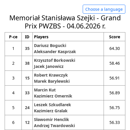
Choose a language
Memoriał Stanisława Szejki - Grand
Prix PWZBS - 04.06.2026 r.
P-ce
ID
Players
Score
Dariusz Bogucki
1
35
64.30
Aleksander Kasprzak
Krzysztof Borkowski
2
38
58.46
Jacek Janowicz
Robert Krawczyk
3
15
56.91
Marek Barylewski
Marcin Kut
4
33
56.89
Kazimierz Omernik
Leszek Szkudlarek
5
24
56.75
Kazimierz Gralak
Sławomir Henclik
6
12
56.33
Andrzej Twardowski