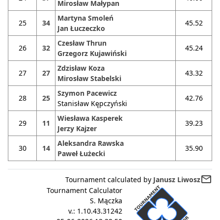
Mirosław Małypan
Martyna Smoleń
25
34
45.52
Jan Łuczeczko
Czesław Thrun
26
32
45.24
Grzegorz Kujawiński
Zdzisław Koza
27
27
43.32
Mirosław Stabelski
Szymon Pacewicz
28
25
42.76
Stanisław Kępczyński
Wiesława Kasperek
29
11
39.23
Jerzy Kajzer
Aleksandra Rawska
30
14
35.90
Paweł Łużecki
mail_outline
Tournament calculated by
Janusz Liwosz
Tournament Calculator
S. Mączka
v.:
1.10.43.31242